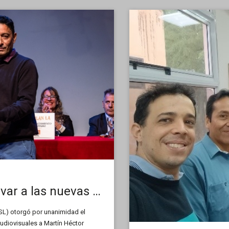
«El principal desafío es incentivar a las nuevas camadas de realizadores a que no bajen los brazos»
SL) otorgó por unanimidad el
udiovisuales a Martín Héctor