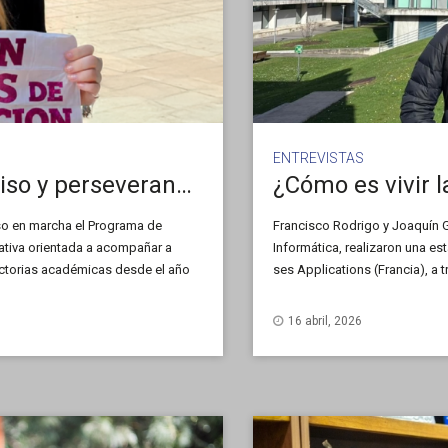
ENTREVISTAS
EGRESAR: vocación, compromiso y perseverancia en el camino al egreso
¿Cómo es vivir 
so en marcha el Programa de
Francisco Rodrigo y Joaquín G
iativa orientada a acompañar a
Informática, realizaron una est
ctorias académicas desde el año
ses Applications (Francia), a 
, el Programa busca facilitar la
Tecnología). En esta entrevist
misma para su formación y cr
16 abril, 2026