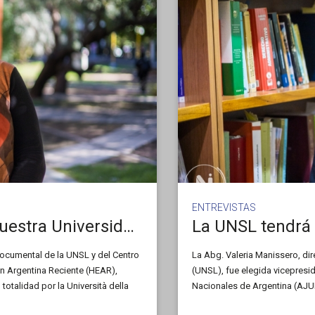
ENTREVISTAS
«Es un orgullo representar a nuestra Universidad en una institución extranjera»
 Documental de la UNSL y del Centro
La Abg. Valeria Manissero, di
ón Argentina Reciente (HEAR),
(UNSL), fue elegida vicepresi
totalidad por la Università della
Nacionales de Argentina (AJU
omenta cómo se está preparando
instituciones de educación sup