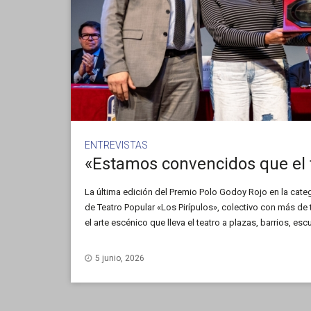
ENTREVISTAS
La última edición del Premio Polo Godoy Rojo en la cate
de Teatro Popular «Los Pirípulos», colectivo con más de 
el arte escénico que lleva el teatro a plazas, barrios, es
comunitarios de todo el país. En esta entrevista, Guille
Rodríguez, nos cuentan más sobre su trabajo, profund
5 junio, 2026
territorio y las comunidades, sus inicios, objetivos y c
memorables.