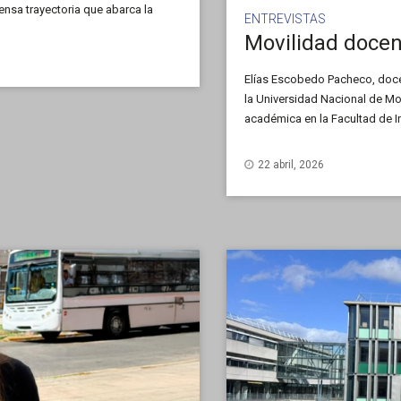
nsa trayectoria que abarca la
ENTREVISTAS
con Noticias UNSL, Ochoa nos
ipales trabajos y los desafíos
Elías Escobedo Pacheco, docen
la Universidad Nacional de Mo
académica en la Facultad de I
Programa de movilidad docente
Centro Oeste de Sudamérica (C
22 abril, 2026
ha realizado hasta el momento 