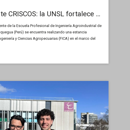
Movilidad docente CRISCOS: la UNSL fortalece sus lazos con Perú
te de la Escuela Profesional de Ingeniería Agroindustrial de
quegua (Perú) se encuentra realizando una estancia
ngeniería y Ciencias Agropecuarias (FICA) en el marco del
 del Consejo de Rectores por la Integración de la Subregión
RISCOS). En esta entrevista nos cuenta las actividades que
y la importancia de esta experiencia.