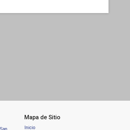
les y profesionales que implica este rol y sus expectativas
o a nuestra Casa de Estudios.
Mapa de Sitio
Inicio
 San