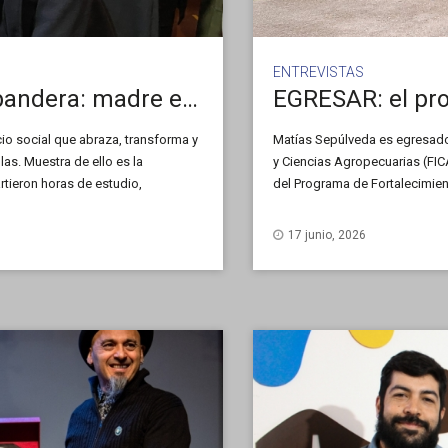
ENTREVISTAS
La universidad pública como bandera: madre e hija se graduaron el mismo día en la UNSL
io social que abraza, transforma y
Matías Sepúlveda es egresado d
las. Muestra de ello es la
y Ciencias Agropecuarias (FIC
rtieron horas de estudio,
del Programa de Fortalecimie
el mismo día en la Facultad de
trayectoria académica interrump
17 junio, 2026