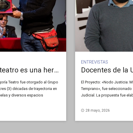
ENTREVISTAS
«Estamos convencidos que el teatro es una herramienta para la transformación social»
goría Teatro fue otorgado al Grupo
El Proyecto: «Nodo Justicia: M
tres (3) décadas de trayectoria en
Temprano», fue seleccionado e
cuelas y diversos espacios
Judicial. La propuesta fue ela
rmina Gómez Miró y Fabián
Económicas, Jurídicas y Socia
amente comprometido con el
fortalecer el acceso a la just
28 mayo, 2026
uáles fueron sus funciones más
atención y abordaje temprano d
diálogo con Noticias UNSL, el
sobre este trabajo.