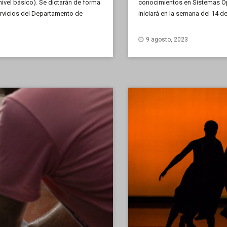
nivel básico). Se dictarán de forma
conocimientos en Sistemas Ope
ervicios del Departamento de
iniciará en la semana del 14 d
as y Naturales (FCFMyN). Están
9 agosto, 2023