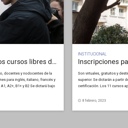
INSTITUCIONAL
Abren las inscripciones para los cursos libres de lenguas
o, docentes y nodocentes de la
Son virtuales, gratuitos y dest
s para inglés, italiano, francés y
superior. Se dictarán a partir
: A1, A2+, B1+ y B2 Se dictará bajo
certificación. Los 11 cursos 
imo: 40. […]
(INFoD), serán dictados por la
8 febrero, 2023