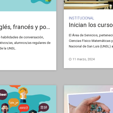
INSTITUCIONAL
Inscriben a cursos libres de inglés, francés y portugués
El Área de Servicios, pertenec
e habilidades de conversación,
Ciencias Físico Matemáticas y
rativos/as, alumnos/as regulares de
Nacional de San Luis (UNSL) a 
de la UNSL.
que se ofrecerán en este prim
11 marzo, 2024