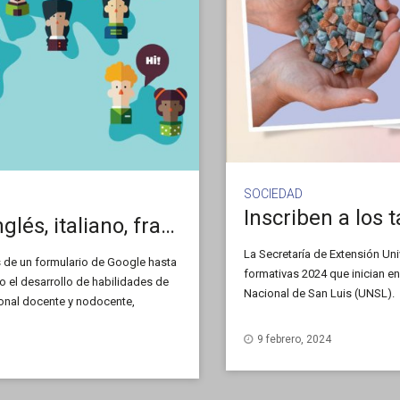
SOCIEDAD
Dictarán los cursos libres de inglés, italiano, francés y portugués
La Secretaría de Extensión Univ
és de un formulario de Google hasta
formativas 2024 que inician e
 el desarrollo de habilidades de
Nacional de San Luis (UNSL).
rsonal docente y nodocente,
a partir del segundo año de su
9 febrero, 2024
tutos de Investigación vinculados a