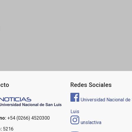
ón
cto
Redes Sociales
Universidad Nacional de
Luis
no:
+54 (0266) 4520300
unslactiva
:
5216