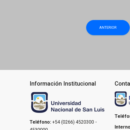
Navegaci
ANTERIOR
de
entradas
Información Institucional
Conta
Teléfo
Teléfono:
+54 (0266) 4520300 -
Interno
4530000