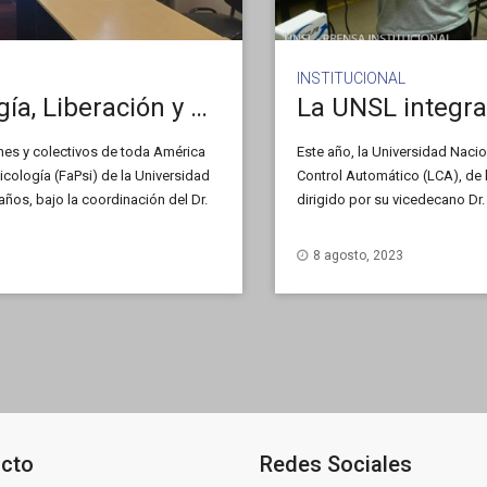
INSTITUCIONAL
Presentaron la Red de Psicología, Liberación y Pensamiento Nuestroamericano
nes y colectivos de toda América
Este año, la Universidad Naci
icología (FaPsi) de la Universidad
Control Automático (LCA), de l
ños, bajo la coordinación del Dr.
dirigido por su vicedecano Dr.
investigaciones de la Red para
Sistemas Eléctricos (RIBIERSE
8 agosto, 2023
Iberoamericano de Ciencia y T
cto
Redes Sociales