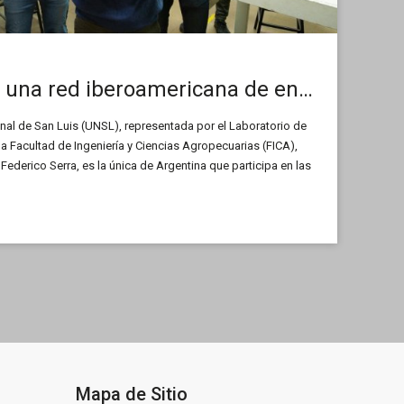
La UNSL integra una red iberoamericana de energías renovables
onal de San Luis (UNSL), representada por el Laboratorio de
a Facultad de Ingeniería y Ciencias Agropecuarias (FICA),
 Federico Serra, es la única de Argentina que participa en las
 la Integración a Gran Escala de Energías Renovables en los
), después de ganar la convocatoria 2022 del Programa
ecnología para el Desarrollo (CYTED).
Mapa de Sitio