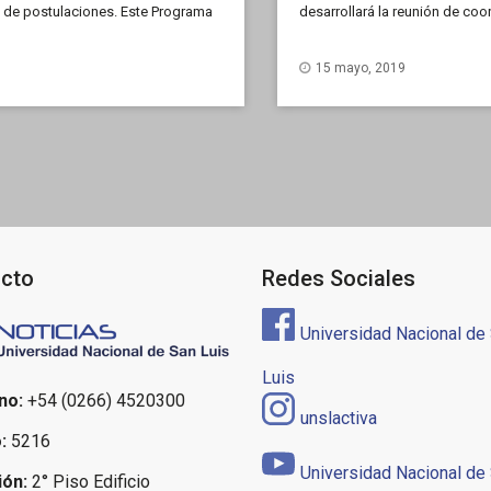
n de postulaciones. Este Programa
desarrollará la reunión de coo
r, la cooperación y […]
Subregión Centro Oeste de Su
15 mayo, 2019
cto
Redes Sociales
Universidad Nacional de
Luis
no:
+54 (0266) 4520300
unslactiva
:
5216
Universidad Nacional de
ión:
2° Piso Edificio