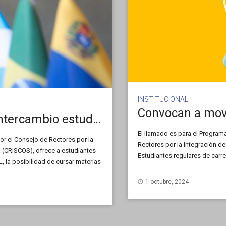
INSTITUCIONAL
Convocan a movi
Abren las inscripciones para intercambio estudiantil
El llamado es para el Program
or el Consejo de Rectores por la
Rectores por la Integración d
 (CRISCOS), ofrece a estudiantes
Estudiantes regulares de carr
, la posibilidad de cursar materias
en universidades extranjeras d
estre de 2025. La fecha límite de
se recibirán las postulaciones
1 octubre, 2024