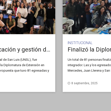
INSTITUCIONAL
Nuevos diplomados en planificación y gestión de finanzas personales
al de San Luis (UNSL), fue
Un total de 81 personas finali
e la Diplomatura de Extensión en
integrador. Las y los egresado
 propuesta que tuvo 81 egresadas y
Mercedes, Juan Llerena y San L
Universitario La Toma y la polí
años, orientada a garantizar o
8 septiembre, 2025