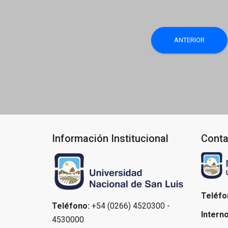
Navegaci
ANTERIOR
de
entradas
Información Institucional
Conta
Teléfo
Teléfono:
+54 (0266) 4520300 -
Interno
4530000