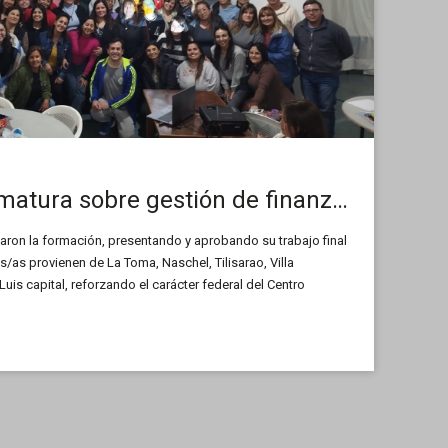
Finalizó la Diplomatura sobre gestión de finanzas personales en La Toma
zaron la formación, presentando y aprobando su trabajo final
s/as provienen de La Toma, Naschel, Tilisarao, Villa
uis capital, reforzando el carácter federal del Centro
tica institucional de gestión sostenida en los últimos seis (6)
portunidades de formación en toda la Provincia.