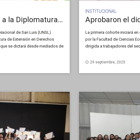
INSTITUCIONAL
Muy pronto abre la inscripción a la Diplomatura de Extensión en Derechos Humanos
 Nacional de San Luis (UNSL)
La primera cohorte iniciará en
atura de Extensión en Derechos
por la Facultad de Ciencias E
 que se dictará desde mediados de
dirigida a trabajadores del s
privada más capacitada, con i
29 septiembre, 2025