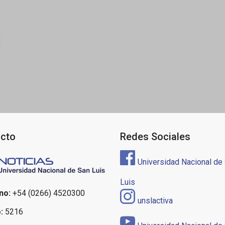
ón
cto
Redes Sociales
Universidad Nacional de
Luis
no:
+54 (0266) 4520300
unslactiva
:
5216