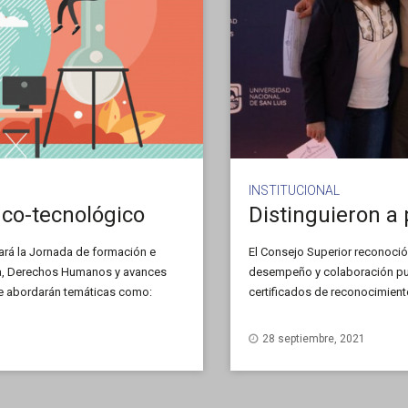
INSTITUCIONAL
fico-tecnológico
zará la Jornada de formación e
El Consejo Superior reconoció 
ica, Derechos Humanos y avances
desempeño y colaboración pue
Se abordarán temáticas como:
certificados de reconocimient
de las medidas sanitarias,
máximo órgano de Gobierno uni
Colegiado, llevada adelante […
28 septiembre, 2021