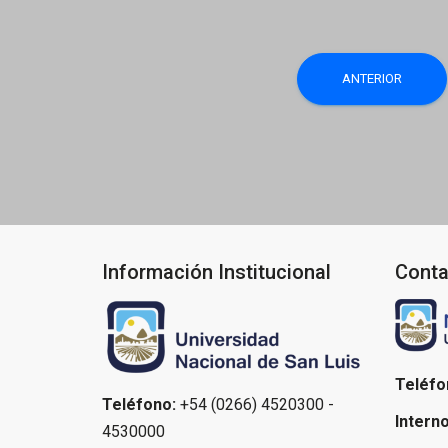
Navegaci
ANTERIOR
de
entradas
Información Institucional
Conta
Teléfo
Teléfono:
+54 (0266) 4520300 -
Interno
4530000