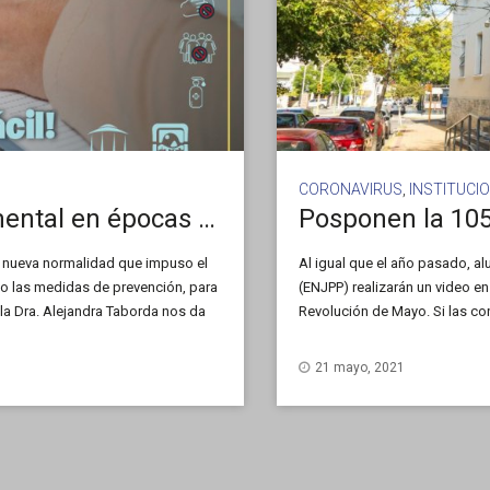
CORONAVIRUS
,
INSTITUCI
¿Cómo cuidar nuestra salud mental en épocas de pandemia?
Posponen la 105º
la nueva normalidad que impuso el
Al igual que el año pasado, a
do las medidas de prevención, para
(ENJPP) realizarán un video en
 la Dra. Alejandra Taborda nos da
Revolución de Mayo. Si las con
Procesión Cívica se realizará e
21 mayo, 2021