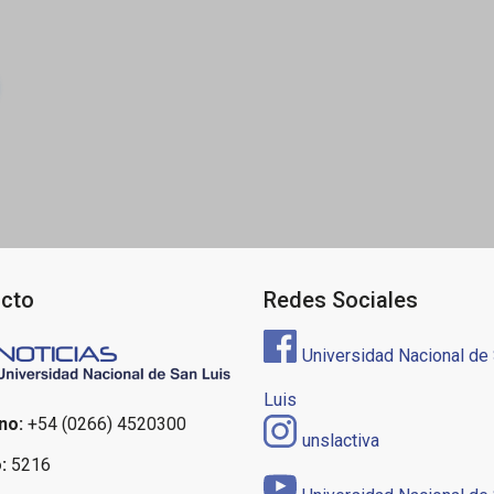
ón
cto
Redes Sociales
Universidad Nacional de
Luis
no:
+54 (0266) 4520300
unslactiva
:
5216