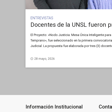
ENTREVISTAS
El Proyecto: «Nodo Justicia: Mesa Única Inteligente para
Temprano», fue seleccionado en la primera convocatoria
Judicial. La propuesta fue elaborada por tres (3) docent
Económicas, Jurídicas y Sociales (FCEJS) y plantea her
fortalecer el acceso a la justicia de sectores vulnerable
28 mayo, 2026
atención y abordaje temprano desde una perspectiva inter
diálogo con Noticias UNSL, el Abg. Rodrigo Iglesias, in
sobre este trabajo.
Información Institucional
Conta