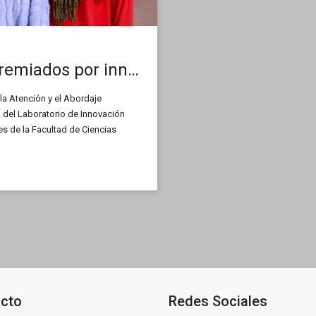
Docentes de la UNSL fueron premiados por innovar en el acceso a la justicia
 la Atención y el Abordaje
 del Laboratorio de Innovación
es de la Facultad de Ciencias
ramientas innovadoras para
s y mejorar los procesos de
disciplinaria y articulada. En
tegrante del equipo, nos cuenta más
cto
Redes Sociales