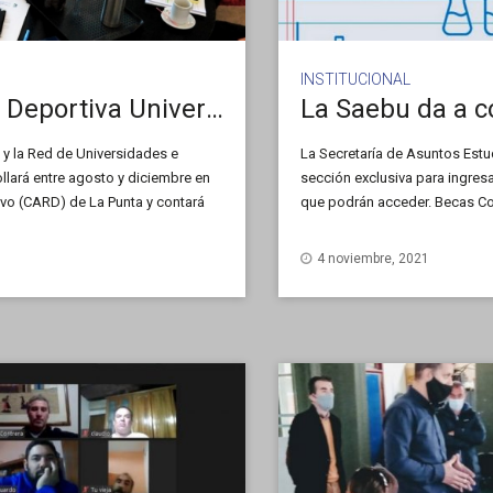
INSTITUCIONAL
La UNSL participará en la Liga Deportiva Universitaria «Provincia de San Luis 2024»
 y la Red de Universidades e
La Secretaría de Asuntos Estud
llará entre agosto y diciembre en
sección exclusiva para ingresa
ivo (CARD) de La Punta y contará
que podrán acceder. Becas Co
 de San Luis.
Beca CREER. Cuidados infanti
con […]
4 noviembre, 2021