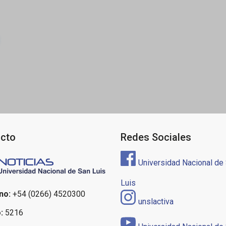
ón
cto
Redes Sociales
Universidad Nacional de
Luis
no:
+54 (0266) 4520300
unslactiva
:
5216