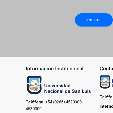
Navegaci
ANTERIOR
de
entradas
Información Institucional
Conta
Teléfo
Teléfono:
+54 (0266) 4520300 -
Interno
4530000