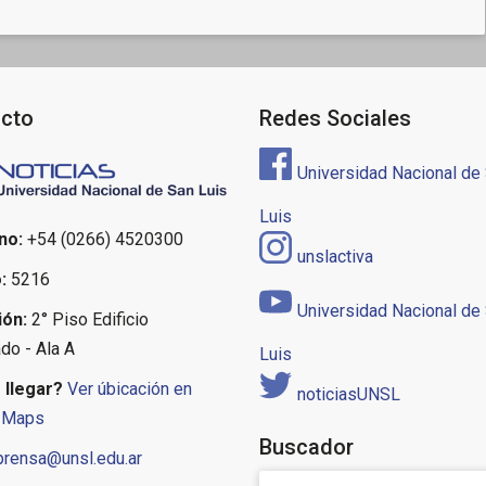
cto
Redes Sociales
Universidad Nacional de
Luis
no:
+54 (0266) 4520300
unslactiva
:
5216
Universidad Nacional de
ión:
2° Piso Edificio
do - Ala A
Luis
llegar?
Ver úbicación en
noticiasUNSL
 Maps
Buscador
prensa@unsl.edu.ar