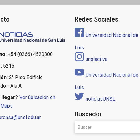
cto
Redes Sociales
Universidad Nacional de
Luis
no:
+54 (0266) 4520300
unslactiva
:
5216
Universidad Nacional de
ión:
2° Piso Edificio
do - Ala A
Luis
llegar?
Ver úbicación en
noticiasUNSL
 Maps
Buscador
prensa@unsl.edu.ar