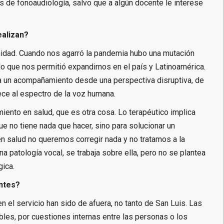
eras de fonoaudiología, salvo que a algún docente le interese
ealizan?
unidad. Cuando nos agarró la pandemia hubo una mutación
 lo que nos permitió expandirnos en el país y Latinoamérica.
ba un acompañamiento desde una perspectiva disruptiva, de
ece al espectro de la voz humana.
iento en salud, que es otra cosa. Lo terapéutico implica
e no tiene nada que hacer, sino para solucionar un
n salud no queremos corregir nada y no tratamos a la
a patología vocal, se trabaja sobre ella, pero no se plantea
gica.
ntes?
 el servicio han sido de afuera, no tanto de San Luis. Las
les, por cuestiones internas entre las personas o los