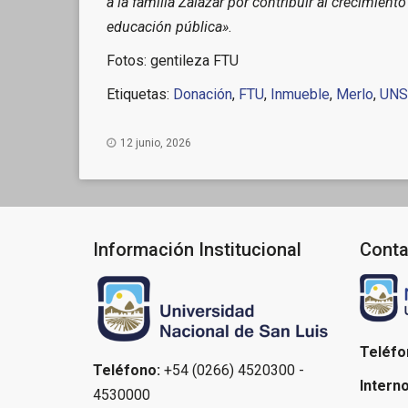
a la familia Zalazar por contribuir al crecimien
educación pública»
.
Fotos: gentileza FTU
Etiquetas:
Donación
,
FTU
,
Inmueble
,
Merlo
,
UNS
12 junio, 2026
Información Institucional
Conta
Teléfo
Teléfono:
+54 (0266) 4520300 -
Interno
4530000