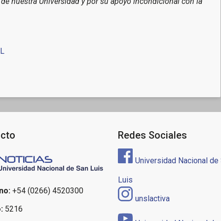
to de nuestra Universidad y por su apoyo incondicional con la
L
cto
Redes Sociales
Universidad Nacional de
Luis
no:
+54 (0266) 4520300
unslactiva
:
5216